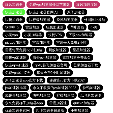
旋风加速器
免费vps加速器外网苹果版
旋风加速度器
快连加速器
快连加速器官网入口
原子加速器
快鸭加速器
快柠檬加速器
旋风加速度器
外网网址导航
软件中心
雷霆加速
狂飙加速器
哔咔漫画
小美
小美vpn
小美加速器
快鸭VPN
下载npv加速器
picacg加速器
雷轰加速器
雷霆每天免费2小时
雷霆每天免费2小时加速
蚂蚁加速器
星星加速器
快鸭vp加速器
海外pvn加速器
雷霆加速免费永久
快连npv加速器
gofly起飞加速器官网
芒果加速器下载
免费vps试用7天
每天免费2小时加速器
原子加速器app官方下载
佛跳墙vp官方下载2024
jm加速器推荐
永久不收费的vp加速器2023
快鸭加速器
烧饼哥加速器
快鸭加速器
柠檬加速器
纸飞机加速器
永久免费梯子加速器app
雷霆加器速
quickq加速器
优途加速器官网
起飞加速器最新版
小熊加速器