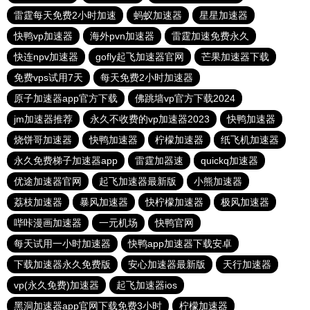
雷霆每天免费2小时加速
蚂蚁加速器
星星加速器
快鸭vp加速器
海外pvn加速器
雷霆加速免费永久
快连npv加速器
gofly起飞加速器官网
芒果加速器下载
免费vps试用7天
每天免费2小时加速器
原子加速器app官方下载
佛跳墙vp官方下载2024
jm加速器推荐
永久不收费的vp加速器2023
快鸭加速器
烧饼哥加速器
快鸭加速器
柠檬加速器
纸飞机加速器
永久免费梯子加速器app
雷霆加器速
quickq加速器
优途加速器官网
起飞加速器最新版
小熊加速器
荔枝加速器
暴风加速器
快柠檬加速器
极风加速器
哔咔漫画加速器
一元机场
快鸭官网
每天试用一小时加速器
快鸭app加速器下载安卓
下载加速器永久免费版
安心加速器最新版
天行加速器
vp(永久免费)加速器
起飞加速器ios
黑洞加速器app官网下载免费3小时
柠檬加速器