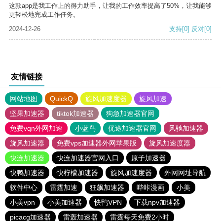
这款app是我工作上的得力助手，让我的工作效率提高了50%，让我能够
更轻松地完成工作任务。
2024-12-26
支持
[0]
反对
[0]
友情链接
网站地图
QuickQ
旋风加速度器
旋风加速
坚果加速器
tiktok加速器
狗急加速器官网
免费vqn外网加速
小蓝鸟
优途加速器官网
风驰加速器
旋风加速器
免费vps加速器外网苹果版
旋风加速度器
快连加速器
快连加速器官网入口
原子加速器
快鸭加速器
快柠檬加速器
旋风加速度器
外网网址导航
软件中心
雷霆加速
狂飙加速器
哔咔漫画
小美
小美vpn
小美加速器
快鸭VPN
下载npv加速器
picacg加速器
雷轰加速器
雷霆每天免费2小时