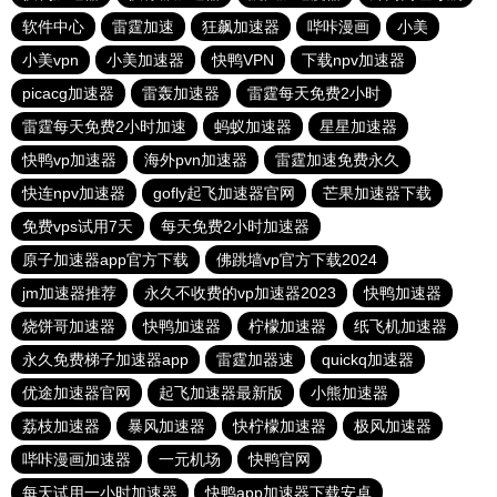
软件中心
雷霆加速
狂飙加速器
哔咔漫画
小美
小美vpn
小美加速器
快鸭VPN
下载npv加速器
picacg加速器
雷轰加速器
雷霆每天免费2小时
雷霆每天免费2小时加速
蚂蚁加速器
星星加速器
快鸭vp加速器
海外pvn加速器
雷霆加速免费永久
快连npv加速器
gofly起飞加速器官网
芒果加速器下载
免费vps试用7天
每天免费2小时加速器
原子加速器app官方下载
佛跳墙vp官方下载2024
jm加速器推荐
永久不收费的vp加速器2023
快鸭加速器
烧饼哥加速器
快鸭加速器
柠檬加速器
纸飞机加速器
永久免费梯子加速器app
雷霆加器速
quickq加速器
优途加速器官网
起飞加速器最新版
小熊加速器
荔枝加速器
暴风加速器
快柠檬加速器
极风加速器
哔咔漫画加速器
一元机场
快鸭官网
每天试用一小时加速器
快鸭app加速器下载安卓