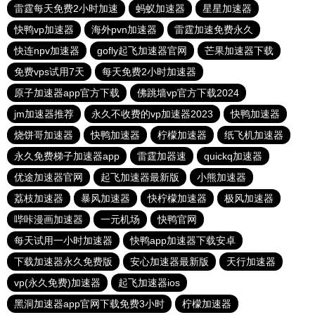
雷霆每天免费2小时加速
蚂蚁加速器
星星加速器
快鸭vp加速器
海外pvn加速器
雷霆加速免费永久
快连npv加速器
gofly起飞加速器官网
芒果加速器下载
免费vps试用7天
每天免费2小时加速器
原子加速器app官方下载
佛跳墙vp官方下载2024
jm加速器推荐
永久不收费的vp加速器2023
快鸭加速器
烧饼哥加速器
快鸭加速器
柠檬加速器
纸飞机加速器
永久免费梯子加速器app
雷霆加器速
quickq加速器
优途加速器官网
起飞加速器最新版
小熊加速器
荔枝加速器
暴风加速器
快柠檬加速器
极风加速器
哔咔漫画加速器
一元机场
快鸭官网
每天试用一小时加速器
快鸭app加速器下载安卓
下载加速器永久免费版
安心加速器最新版
天行加速器
vp(永久免费)加速器
起飞加速器ios
黑洞加速器app官网下载免费3小时
柠檬加速器