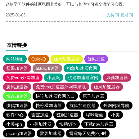
这款学习软件的社区氛围非常好，可以与其他学习者交流学习心得。
2025-01-03
支持
[0]
反对
[0]
友情链接
网站地图
QuickQ
旋风加速度器
旋风加速
坚果加速器
tiktok加速器
狗急加速器官网
免费vqn外网加速
小蓝鸟
优途加速器官网
风驰加速器
旋风加速器
免费vps加速器外网苹果版
旋风加速度器
快连加速器
快连加速器官网入口
原子加速器
快鸭加速器
快柠檬加速器
旋风加速度器
外网网址导航
软件中心
雷霆加速
狂飙加速器
哔咔漫画
小美
小美vpn
小美加速器
快鸭VPN
下载npv加速器
picacg加速器
雷轰加速器
雷霆每天免费2小时