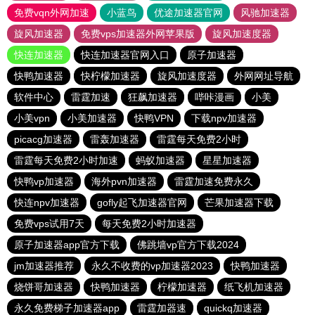
免费vqn外网加速
小蓝鸟
优途加速器官网
风驰加速器
旋风加速器
免费vps加速器外网苹果版
旋风加速度器
快连加速器
快连加速器官网入口
原子加速器
快鸭加速器
快柠檬加速器
旋风加速度器
外网网址导航
软件中心
雷霆加速
狂飙加速器
哔咔漫画
小美
小美vpn
小美加速器
快鸭VPN
下载npv加速器
picacg加速器
雷轰加速器
雷霆每天免费2小时
雷霆每天免费2小时加速
蚂蚁加速器
星星加速器
快鸭vp加速器
海外pvn加速器
雷霆加速免费永久
快连npv加速器
gofly起飞加速器官网
芒果加速器下载
免费vps试用7天
每天免费2小时加速器
原子加速器app官方下载
佛跳墙vp官方下载2024
jm加速器推荐
永久不收费的vp加速器2023
快鸭加速器
烧饼哥加速器
快鸭加速器
柠檬加速器
纸飞机加速器
永久免费梯子加速器app
雷霆加器速
quickq加速器